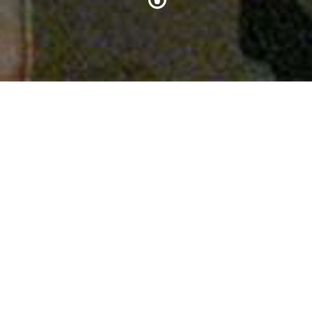
Home
Onderwijs
havo/vwo