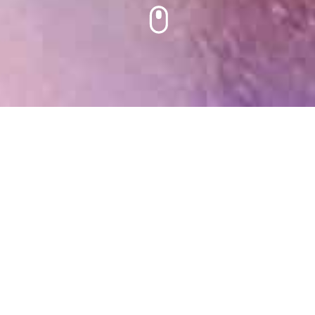
Home
Documenten
cultuurprofielplan
In ons cultuurprofielplan beschrijven
we hoe kunst en cultuur een vaste
plek hebben binnen ons onderwijs.
Het plan laat zien op welke manier wij cultuuronderwijs
vormgeven, welke keuzes we daarin maken en hoe dit
bijdraagt aan de ontwikkeling van onze leerlingen.